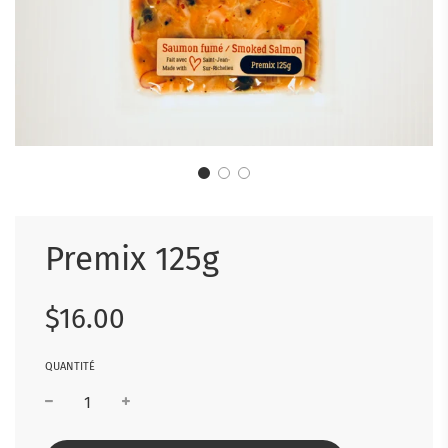
Premix 125g
Prix
Prix
$16.00
réduit
régulier
QUANTITÉ