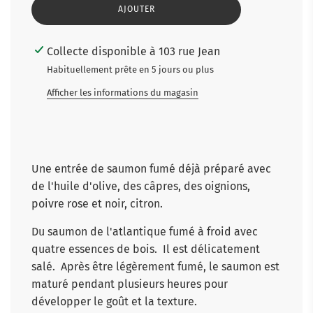
C
AJOUTER
H
A
R
Collecte disponible à 103 rue Jean
G
E
Habituellement prête en 5 jours ou plus
M
E
Afficher les informations du magasin
N
T
E
N
C
O
Une entrée de saumon fumé déjà préparé avec
U
de l'huile d'olive, des câpres, des oignions,
R
S
poivre rose et noir, citron.
.
.
Du saumon de l'atlantique fumé à froid avec
.
quatre essences de bois. Il est délicatement
salé. Après être légèrement fumé, le saumon est
maturé pendant plusieurs heures pour
développer le goût et la texture.