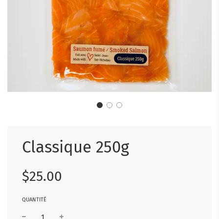
Classique 250g
Prix
Prix
$25.00
réduit
régulier
QUANTITÉ