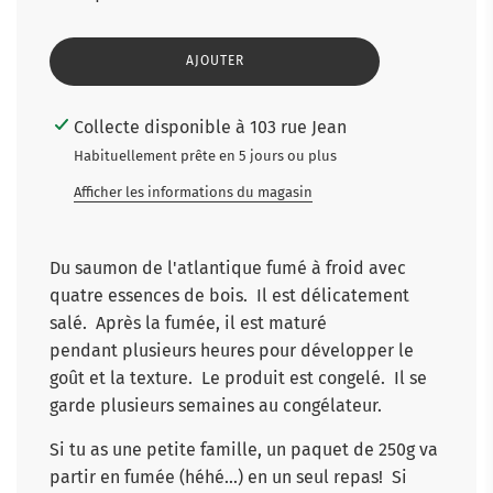
C
AJOUTER
H
A
R
Collecte disponible à 103 rue Jean
G
E
Habituellement prête en 5 jours ou plus
M
E
Afficher les informations du magasin
N
T
E
Du saumon de l'atlantique fumé à froid avec
N
C
quatre essences de bois. Il est délicatement
O
salé. Après la fumée, il est maturé
U
R
pendant plusieurs heures pour développer le
S
goût et la texture. Le produit est congelé. Il se
.
.
garde plusieurs semaines au congélateur.
.
Si tu as une petite famille, un paquet de 250g va
partir en fumée (héhé...) en un seul repas! Si